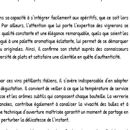
dans sa capacité à s’intégrer facilement aux apéritifs, que ce soit lors
 Par ailleurs, l’attention que lui porte l’expertise des vignerons se
 qualité constante et une élégance remarquable, quels que soient les
ugué à une palette aromatique éclatante, lui permet de se démarquer
 originales. Ainsi, il confirme son statut auprès des connaisseurs
sité de plats et satisfaire une clientèle en quête d’authenticité.
ar ces vins pétillants italiens, il s’avère indispensable d’en adopter
dégustation. Il convient de veiller à ce que la température de service
esse et les arômes subtils qui composent chaque bouteille. La verrerie
lancées, contribue également à canaliser la vivacité des bulles et à
 une technique d’ouverture maîtrisée garantit un moment de partage en
 perturber la délicatesse de l’instant.