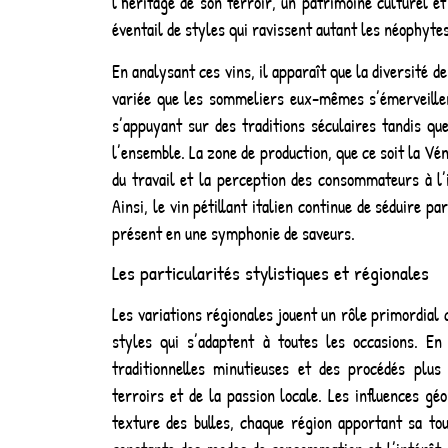
l’héritage de son terroir, un patrimoine culturel e
éventail de styles qui ravissent autant les néophyte
En analysant ces vins, il apparaît que la diversité 
variée que les sommeliers eux-mêmes s’émerveillent
s’appuyant sur des traditions séculaires tandis q
l’ensemble. La zone de production, que ce soit la Vén
du travail et la perception des consommateurs à l’
Ainsi, le vin pétillant italien continue de séduire p
présent en une symphonie de saveurs.
Les particularités stylistiques et régionales
Les variations régionales jouent un rôle primordial 
styles qui s’adaptent à toutes les occasions. En
traditionnelles minutieuses et des procédés plu
terroirs et de la passion locale. Les influences g
texture des bulles, chaque région apportant sa touc