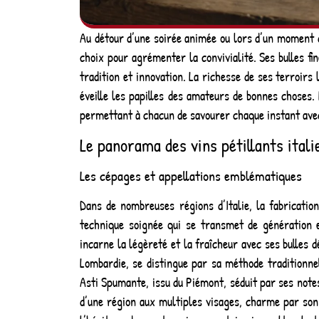
Au détour d’une soirée animée ou lors d’un moment de 
choix pour agrémenter la convivialité. Ses bulles f
tradition et innovation. La richesse de ses terroirs
éveille les papilles des amateurs de bonnes choses.
permettant à chacun de savourer chaque instant ave
Le panorama des vins pétillants itali
Les cépages et appellations emblématiques
Dans de nombreuses régions d’Italie, la fabrication
technique soignée qui se transmet de génération e
incarne la légèreté et la fraîcheur avec ses bulles d
Lombardie, se distingue par sa méthode traditionnel
Asti Spumante, issu du Piémont, séduit par ses notes
d’une région aux multiples visages, charme par son