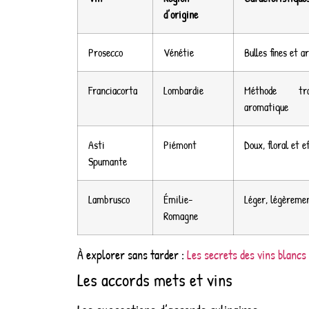
d’origine
Prosecco
Vénétie
Bulles fines et 
Franciacorta
Lombardie
Méthode trad
aromatique
Asti
Piémont
Doux, floral et e
Spumante
Lambrusco
Émilie-
Léger, légèremen
Romagne
À explorer sans tarder :
Les secrets des vins blancs 
Les accords mets et vins