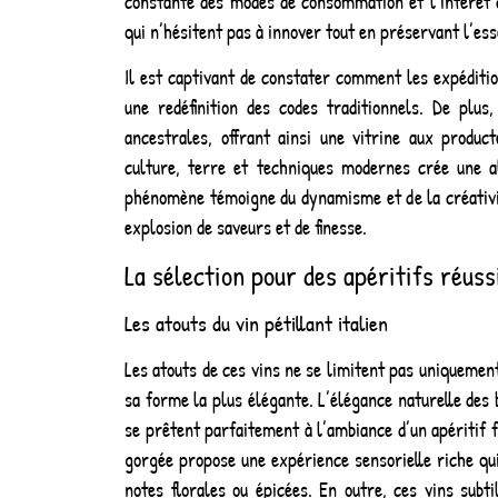
constante des modes de consommation et l’intérêt c
qui n’hésitent pas à innover tout en préservant l’ess
Il est captivant de constater comment les expéditio
une redéfinition des codes traditionnels. De plu
ancestrales, offrant ainsi une vitrine aux produc
culture, terre et techniques modernes crée une 
phénomène témoigne du dynamisme et de la créativité
explosion de saveurs et de finesse.
La sélection pour des apéritifs réuss
Les atouts du vin pétillant italien
Les atouts de ces vins ne se limitent pas uniquement 
sa forme la plus élégante. L’élégance naturelle des
se prêtent parfaitement à l’ambiance d’un apéritif fe
gorgée propose une expérience sensorielle riche qu
notes florales ou épicées. En outre, ces vins subt