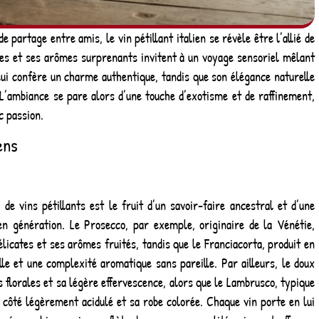
partage entre amis, le vin pétillant italien se révèle être l’allié de
ines et ses arômes surprenants invitent à un voyage sensoriel mêlant
 lui confère un charme authentique, tandis que son élégance naturelle
 L’ambiance se pare alors d’une touche d’exotisme et de raffinement,
c passion.
ens
 de vins pétillants est le fruit d’un savoir-faire ancestral et d’une
n génération. Le Prosecco, par exemple, originaire de la Vénétie,
élicates et ses arômes fruités, tandis que le Franciacorta, produit en
le et une complexité aromatique sans pareille. Par ailleurs, le doux
 florales et sa légère effervescence, alors que le Lambrusco, typique
 côté légèrement acidulé et sa robe colorée. Chaque vin porte en lui