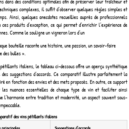
s dans des conditions optimales afin de préserver leur fraîcheur et
techniques complexes, il suffit d’observer quelques règles simples et
temps. Ainsi, quelques anecdotes recueillies auprès de professionnels
à ces produits d’exception, ce qui permet d’enrichir l’expérience de
iennes. Comme le souligne un vigneron lors d’un
ue bouteille raconte une histoire, une passion, un savoir-faire
e des bulles ».
pétillants italiens, le tableau ci-dessous offre un aperçu synthétique
 des suggestions d’accords. Ce comparatif illustre parfaitement la
airé en fonction des envies et des mets proposés. En outre, ce support
 les nuances essentielles de chaque type de vin et faciliter ainsi
gue l’harmonie entre tradition et modernité, un aspect souvent sous-
impeccable.
aratif des vins pétillants italiens
 principales
Suggestions d’accords