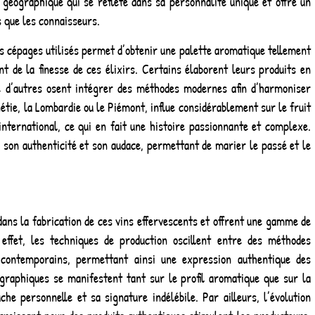
t géographique qui se reflète dans sa personnalité unique et offre un
s que les connaisseurs.
des cépages utilisés permet d’obtenir une palette aromatique tellement
 de la finesse de ces élixirs. Certains élaborent leurs produits en
ue d’autres osent intégrer des méthodes modernes afin d’harmoniser
étie, la Lombardie ou le Piémont, influe considérablement sur le fruit
international, ce qui en fait une histoire passionnante et complexe.
ar son authenticité et son audace, permettant de marier le passé et le
dans la fabrication de ces vins effervescents et offrent une gamme de
 effet, les techniques de production oscillent entre des méthodes
s contemporains, permettant ainsi une expression authentique des
éographiques se manifestent tant sur le profil aromatique que sur la
he personnelle et sa signature indélébile. Par ailleurs, l’évolution