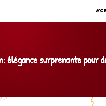
AOC B
en: élégance surprenante pour d