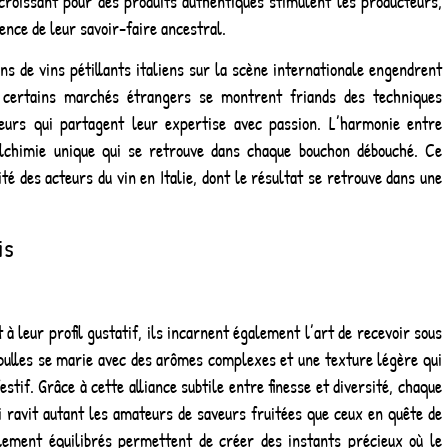
roissant pour des produits authentiques stimulent les producteurs,
ence de leur savoir-faire ancestral.
ns de vins pétillants italiens sur la scène internationale engendrent
s, certains marchés étrangers se montrent friands des techniques
teurs qui partagent leur expertise avec passion. L’harmonie entre
alchimie unique qui se retrouve dans chaque bouchon débouché. Ce
 des acteurs du vin en Italie, dont le résultat se retrouve dans une
is
à leur profil gustatif, ils incarnent également l’art de recevoir sous
 bulles se marie avec des arômes complexes et une texture légère qui
stif. Grâce à cette alliance subtile entre finesse et diversité, chaque
i ravit autant les amateurs de saveurs fruitées que ceux en quête de
ilement équilibrés permettent de créer des instants précieux où le