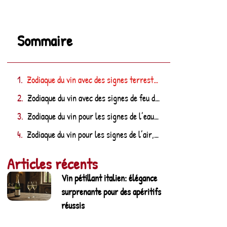
Sommaire
Zodiaque du vin avec des signes terrestres du Taureau, de la Vierge et du Capricorne
Zodiaque du vin avec des signes de feu du Lion, du Bélier et du Sagittaire
Zodiaque du vin pour les signes de l’eau, y compris le cancer, le scorpion et les poissons.
Zodiaque du vin pour les signes de l’air, y compris la Balance, les Gémeaux et le Verseau.
Articles récents
Vin pétillant italien: élégance
surprenante pour des apéritifs
réussis