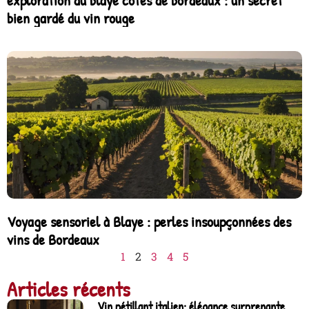
exploration du blaye côtes de bordeaux : un secret
bien gardé du vin rouge
Voyage sensoriel à Blaye : perles insoupçonnées des
vins de Bordeaux
1
2
3
4
5
Articles récents
Vin pétillant italien: élégance surprenante